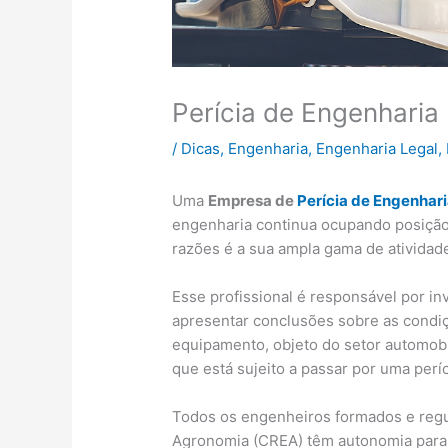
Perícia de Engenharia 
/
Dicas
,
Engenharia
,
Engenharia Legal
,
Uma
Empresa de
P
erícia de Engenhar
engenharia continua ocupando posição
razões é a sua ampla gama de atividade
Esse profissional é responsável por inv
apresentar conclusões sobre as condiç
equipamento, objeto do setor automobi
que está sujeito a passar por uma períc
Todos os engenheiros formados e regu
Agronomia (CREA) têm autonomia para em