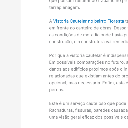
que possam resultar do trabalho no pr
terraplenagem.
A
Vistoria Cautelar no bairro Floresta
t
em frente ao canteiro de obras. Dessa 
as condições de moradia onde havia p
construção, e a construtora vai remedia
Por que a vistoria cautelar é indispen
Em possíveis comparações no futuro, 
danos aos edifícios próximos após o in
relacionadas que existiam antes do pr
opcional, mas necessária. Enfim, esta 
perdas.
Este é um serviço cauteloso que pode p
Rachaduras, fissuras, paredes causada
uma visão geral eficaz dos possíveis de