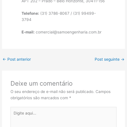
APT 202 – Prado – Belo Horizonte, 30411-156
Telefone:
(31) 3786-8067 / (31) 99499-
3794
E-mail:
comercial@samoengenharia.com.br
←
Post anterior
Post seguinte
→
Deixe um comentário
O seu endereço de e-mail não será publicado.
Campos
obrigatórios são marcados com
*
Digite
aqui...